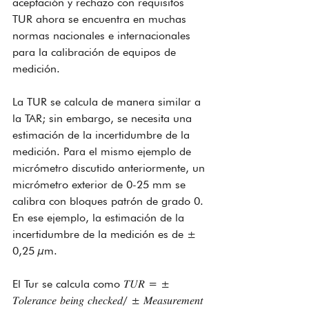
aceptación y rechazo con requisitos 
TUR ahora se encuentra en muchas 
normas nacionales e internacionales 
para la calibración de equipos de 
medición.
La TUR se calcula de manera similar a 
la TAR; sin embargo, se necesita una 
estimación de la incertidumbre de la 
medición. Para el mismo ejemplo de 
micrómetro discutido anteriormente, un 
micrómetro exterior de 0-25 mm se 
calibra con bloques patrón de grado 0. 
En ese ejemplo, la estimación de la 
incertidumbre de la medición es de ± 
0,25 µm.
El Tur se calcula como 𝑇𝑈𝑅 = ± 
𝑇𝑜𝑙𝑒𝑟𝑎𝑛𝑐𝑒 𝑏𝑒𝑖𝑛𝑔 𝑐ℎ𝑒𝑐𝑘𝑒𝑑/ ± 𝑀𝑒𝑎𝑠𝑢𝑟𝑒𝑚𝑒𝑛𝑡 