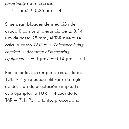
𝑢𝑛𝑐𝑒𝑟𝑡𝑎𝑖𝑛𝑡𝑦 de referencia
= ± 1 μm/ ± 0,25 μm = 4
Si se usan bloques de medición de 
grado 0 con una tolerancia de ± 0.14 
µm de hasta 25 mm, el TAR nuevo se 
calcula como 𝑇𝐴𝑅 = ± 𝑇𝑜𝑙𝑒𝑟𝑎𝑛𝑐𝑒 𝑏𝑒𝑖𝑛𝑔 
𝑐ℎ𝑒𝑐𝑘𝑒𝑑 ± 𝐴𝑐𝑐𝑢𝑟𝑎𝑐𝑦 𝑜𝑓 𝑚𝑒𝑎𝑠𝑢𝑟𝑖𝑛𝑔 
𝑒𝑞𝑢𝑖𝑝𝑚𝑒𝑛𝑡 = ± 1 μm/ ± 0.14 μm = 7.1
Por lo tanto, se cumple el requisito de 
TUR ≥ 4 y se puede utilizar una regla 
de decisión de aceptación simple. En 
este ejemplo, la TUR = 4 cuando la 
TAR = 7,1. Por lo tanto, proporciona 
una prueba de por qué TUR 
proporciona más información que TAR, 
para un valor de decisión que está 
cerca de los estándares esperados.