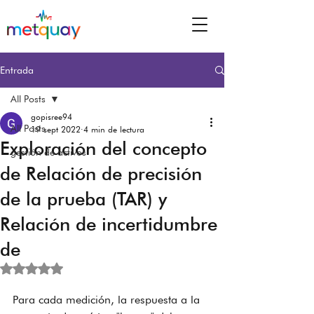
Entrada
All Posts
gopisree94
All Posts
19 sept 2022
4 min de lectura
Exploración del concepto
gestión de activos
de Relación de precisión
de la prueba (TAR) y
Relación de incertidumbre
de
Obtuvo NaN de 5 estrellas.
Para cada medición, la respuesta a la 