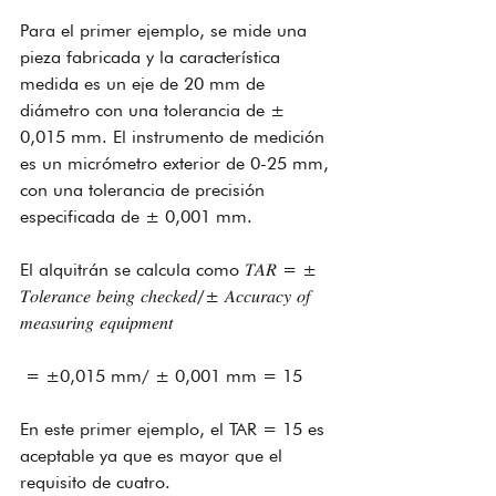
Para el primer ejemplo, se mide una 
pieza fabricada y la característica 
medida es un eje de 20 mm de 
diámetro con una tolerancia de ± 
0,015 mm. El instrumento de medición 
es un micrómetro exterior de 0-25 mm, 
con una tolerancia de precisión 
especificada de ± 0,001 mm.
El alquitrán se calcula como 𝑇𝐴𝑅 = ± 
𝑇𝑜𝑙𝑒𝑟𝑎𝑛𝑐𝑒 𝑏𝑒𝑖𝑛𝑔 𝑐ℎ𝑒𝑐𝑘𝑒𝑑/± 𝐴𝑐𝑐𝑢𝑟𝑎𝑐𝑦 𝑜𝑓 
𝑚𝑒𝑎𝑠𝑢𝑟𝑖𝑛𝑔 𝑒𝑞𝑢𝑖𝑝𝑚𝑒𝑛𝑡
 = ±0,015 mm/ ± 0,001 mm = 15
En este primer ejemplo, el TAR = 15 es 
aceptable ya que es mayor que el 
requisito de cuatro.