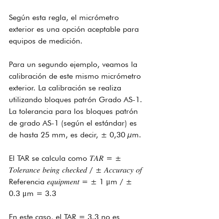
Según esta regla, el micrómetro 
exterior es una opción aceptable para 
equipos de medición.
Para un segundo ejemplo, veamos la 
calibración de este mismo micrómetro 
exterior. La calibración se realiza 
utilizando bloques patrón Grado AS-1. 
La tolerancia para los bloques patrón 
de grado AS-1 (según el estándar) es 
de hasta 25 mm, es decir, ± 0,30 µm.
El TAR se calcula como 𝑇𝐴𝑅 = ± 
𝑇𝑜𝑙𝑒𝑟𝑎𝑛𝑐𝑒 𝑏𝑒𝑖𝑛𝑔 𝑐ℎ𝑒𝑐𝑘𝑒𝑑 / ± 𝐴𝑐𝑐𝑢𝑟𝑎𝑐𝑦 𝑜𝑓 
Referencia 𝑒𝑞𝑢𝑖𝑝𝑚𝑒𝑛𝑡 = ± 1 μm / ± 
0.3 μm = 3.3
En este caso, el TAR = 3.3 no es 