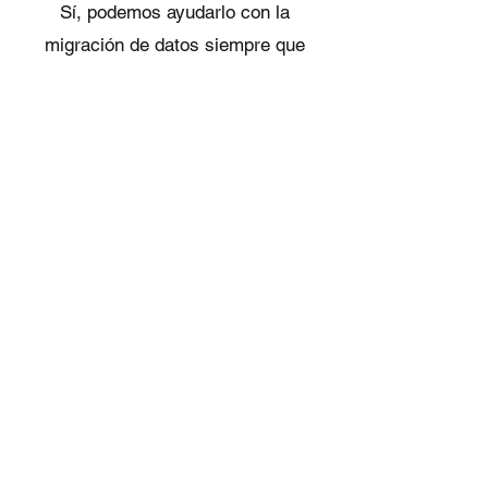
Sí, podemos ayudarlo con la
migración de datos siempre que
pueda proporcionar los datos en
formato .xls o CSV.
¿Tiene Metquay una función de
portal de clientes? ¿Cuál es el
número máximo de clientes
que permite?
Yes, we provide a full fledged
csutomer portal with asset health
dashboard, calibration due alerts,
calibration certificate tracking and
QR code based asset tracking. There
is no limit to the number of customers