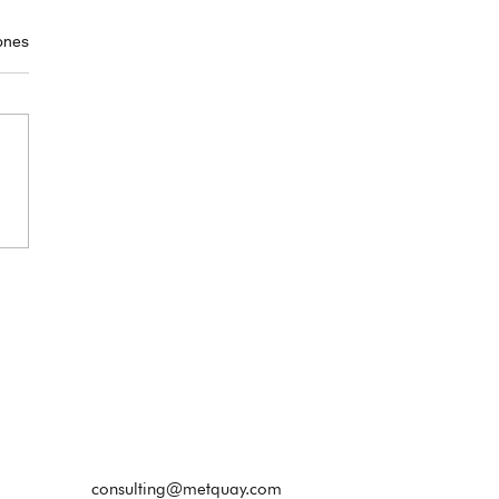
iones
consulting@metquay.com