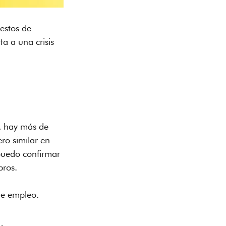
estos de 
a a una crisis 
o, hay más de 
ro similar en 
puedo confirmar 
bros.
de empleo.
.