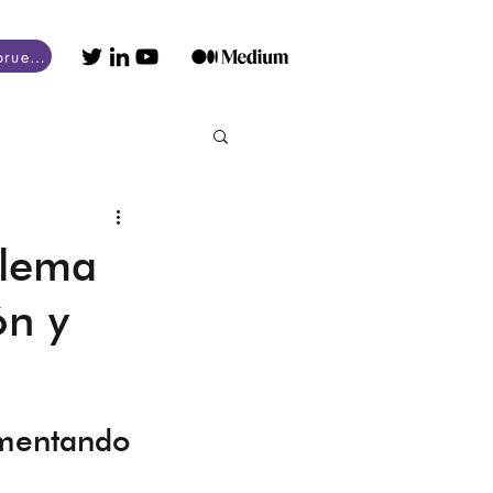
Conseguir prueba gratuita
blema
ón y
umentando 