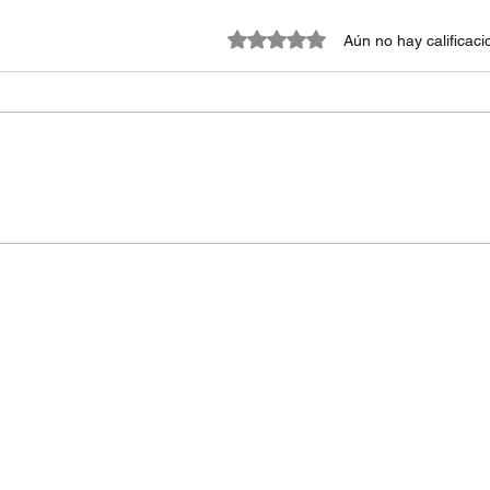
Obtuvo 0 de 5 estrellas.
Aún no hay calificac
¿Por qué adoptar sistemas de
gestión de activos?