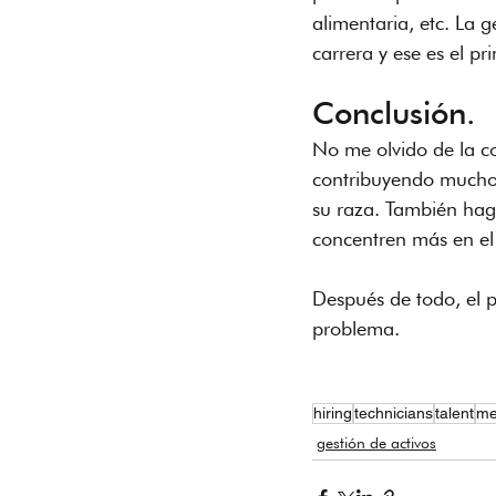
alimentaria, etc. La 
carrera y ese es el pr
Conclusión.
No me olvido de la co
contribuyendo mucho 
su raza. También hago
concentren más en el 
Después de todo, el p
problema.
hiring
technicians
talent
me
gestión de activos