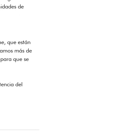
nidades de 
ne, que están 
itamos más de 
 para que se 
encia del 