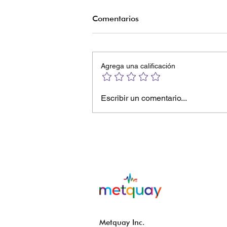
Comentarios
Agrega una calificación
Impulsando el
Escribir un comentario...
mantenimiento predictivo en
la calibración de
instrumentos
Metquay Inc.