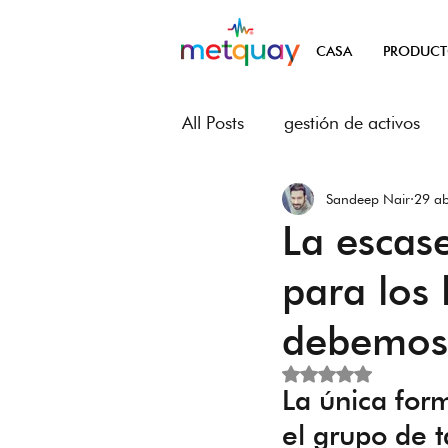
CASA
PRODUC
All Posts
gestión de activos
Sandeep Nair
29 a
La escas
para los 
debemos 
Obtuvo NaN de 5 es
La única for
el grupo de t