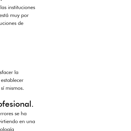
as instituciones 
 está muy por 
tuciones de 
sfacer la 
establecer 
 sí mismos.
fesional.
rrores se ha 
virtiendo en una 
nología 